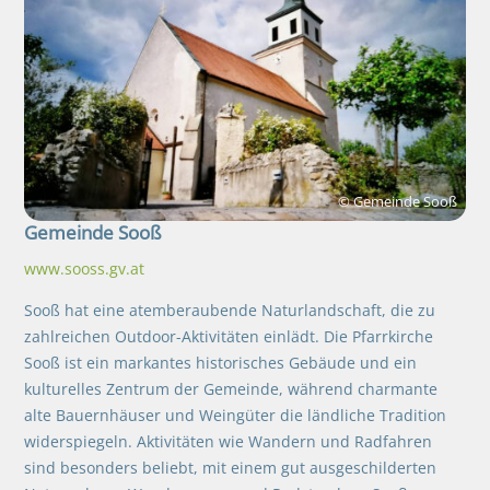
© Gemeinde Sooß
Gemeinde
Sooß
www.sooss.gv.at
Sooß hat eine atemberaubende Naturlandschaft, die zu
zahlreichen Outdoor-Aktivitäten einlädt. Die Pfarrkirche
Sooß ist ein markantes historisches Gebäude und ein
kulturelles Zentrum der Gemeinde, während charmante
alte Bauernhäuser und Weingüter die ländliche Tradition
widerspiegeln. Aktivitäten wie Wandern und Radfahren
sind besonders beliebt, mit einem gut ausgeschilderten