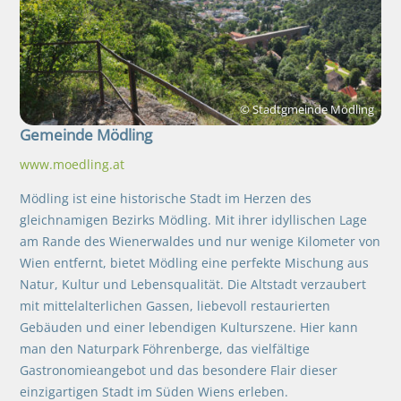
© Stadtgmeinde Mödling
Gemeinde
Mödling
www.moedling.at
Mödling ist eine historische Stadt im Herzen des
gleichnamigen Bezirks Mödling. Mit ihrer idyllischen Lage
am Rande des Wienerwaldes und nur wenige Kilometer von
Wien entfernt, bietet Mödling eine perfekte Mischung aus
Natur, Kultur und Lebensqualität. Die Altstadt verzaubert
mit mittelalterlichen Gassen, liebevoll restaurierten
Gebäuden und einer lebendigen Kulturszene. Hier kann
man den Naturpark Föhrenberge, das vielfältige
Gastronomieangebot und das besondere Flair dieser
einzigartigen Stadt im Süden Wiens erleben.