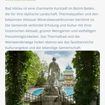
Bad Vöslau ist eine charmante Kurstadt im Bezirk Baden,
die für ihre idyllische Landschaft, Thermalquellen und den
bekannten Vöslauer Mineralwasserbrunnen berühmt ist.
Die Gemeinde verbindet Erholung und Kultur mit ihrer
historischen Altstadt, grünen Weingärten und vielfältigen
Freizeitmöglichkeiten. Das Thermalbad und die
Weinwanderwege locken ebenso wie das facettenreiche
Kulturangebot und die lebendige Gemeinschaft.