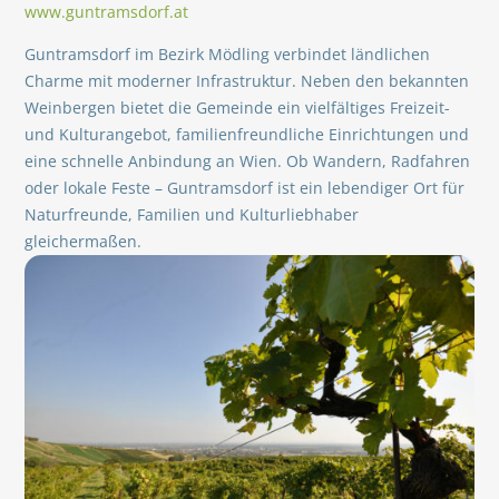
www.guntramsdorf.at
Guntramsdorf im Bezirk Mödling verbindet ländlichen
Charme mit moderner Infrastruktur. Neben den bekannten
Weinbergen bietet die Gemeinde ein vielfältiges Freizeit-
und Kulturangebot, familienfreundliche Einrichtungen und
eine schnelle Anbindung an Wien. Ob Wandern, Radfahren
oder lokale Feste – Guntramsdorf ist ein lebendiger Ort für
Naturfreunde, Familien und Kulturliebhaber
gleichermaßen.